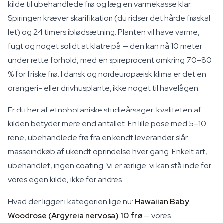
kilde til ubehandlede frø og læg en varmekasse klar.
Spiringen kræver skarifikation (du ridser det hårde frøskal
let) og 24 timers iblødsætning. Planten vil have varme,
fugt og noget solidt at klatre på — den kan nå 10 meter
under rette forhold, med en spireprocent omkring 70–80
% for friske frø. I dansk og nordeuropæisk klima er det en
orangeri- eller drivhusplante, ikke noget til havelågen.
Er du her af etnobotaniske studieårsager: kvaliteten af
kilden betyder mere end antallet. En lille pose med 5–10
rene, ubehandlede frø fra en kendt leverandør slår
masseindkøb af ukendt oprindelse hver gang. Enkelt art,
ubehandlet, ingen coating. Vi er ærlige: vi kan stå inde for
vores egen kilde, ikke for andres.
Hvad der ligger i kategorien lige nu:
Hawaiian Baby
Woodrose (Argyreia nervosa) 10 frø
— vores