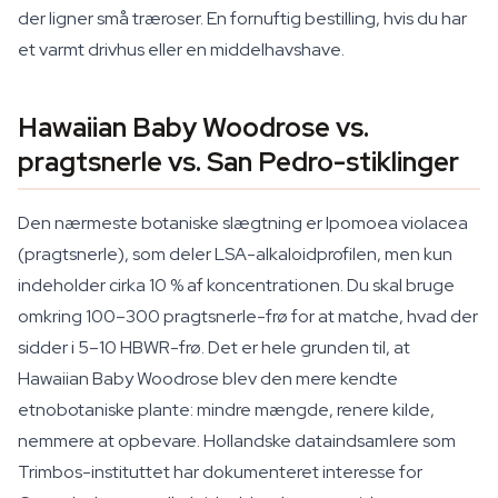
der ligner små træroser. En fornuftig bestilling, hvis du har
et varmt drivhus eller en middelhavshave.
Hawaiian Baby Woodrose vs.
pragtsnerle vs. San Pedro-stiklinger
Den nærmeste botaniske slægtning er
Ipomoea violacea
(pragtsnerle), som deler LSA-alkaloidprofilen, men kun
indeholder cirka 10 % af koncentrationen. Du skal bruge
omkring 100–300 pragtsnerle-frø for at matche, hvad der
sidder i 5–10 HBWR-frø. Det er hele grunden til, at
Hawaiian Baby Woodrose blev den mere kendte
etnobotaniske plante: mindre mængde, renere kilde,
nemmere at opbevare. Hollandske dataindsamlere som
Trimbos-instituttet har dokumenteret interesse for