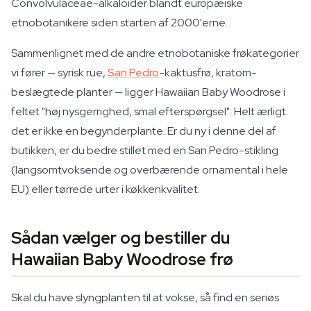
Convolvulaceae-alkaloider blandt europæiske
etnobotanikere siden starten af 2000'erne.
Sammenlignet med de andre etnobotaniske frøkategorier
vi fører — syrisk rue,
San Pedro
-kaktusfrø, kratom-
beslægtede planter — ligger Hawaiian Baby Woodrose i
feltet "høj nysgerrighed, smal efterspørgsel". Helt ærligt:
det er ikke en begynderplante. Er du ny i denne del af
butikken, er du bedre stillet med en San Pedro-stikling
(langsomtvoksende og overbærende ornamental i hele
EU) eller tørrede urter i køkkenkvalitet.
Sådan vælger og bestiller du
Hawaiian Baby Woodrose frø
Skal du have slyngplanten til at vokse, så find en seriøs