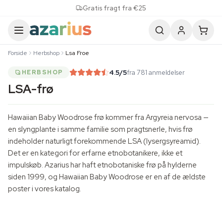
Skip to content
Gratis fragt fra €25
Forside
Herbshop
Lsa Froe
4.5
/5
fra 781 anmeldelser
HERBSHOP
LSA-frø
Hawaiian
Baby Woodrose
frø kommer fra
Argyreia nervosa
—
en slyngplante i samme familie som pragtsnerle, hvis frø
indeholder naturligt forekommende LSA (lysergsyreamid).
Det er en kategori for erfarne etnobotanikere, ikke et
impulskøb. Azarius har haft etnobotaniske frø på hylderne
siden 1999, og Hawaiian Baby Woodrose er en af de ældste
poster i vores katalog.