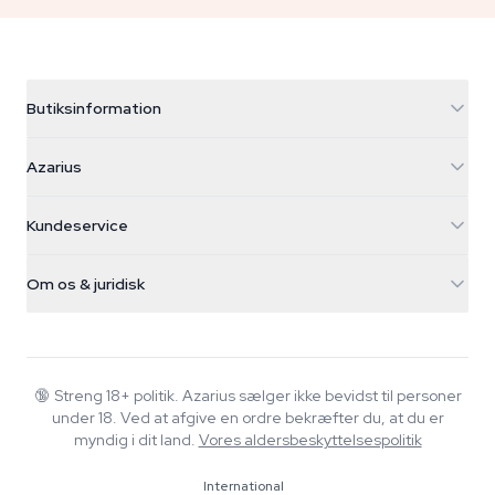
Butiksinformation
Azarius
Azarius
Galvaniweg 11
5482 TN Schijndel
Cannabisfrø
Kundeservice
Nederland
Tryllesvampe
Forsendelsesinfo
support@azarius.com
Smokeshop
Om os & juridisk
+31(0)204897914
Returpolitik
Smartshop
Om Azarius
Kvalitetsgaranti
Herbshop
Wiki
Kontakt os
Growshop
Blog
🔞
Streng 18+ politik. Azarius sælger ikke bevidst til personer
FAQ
under 18. Ved at afgive en ordre bekræfter du, at du er
Musik
Privatlivspolitik
myndig i dit land.
Vores aldersbeskyttelsespolitik
Skribenter
International