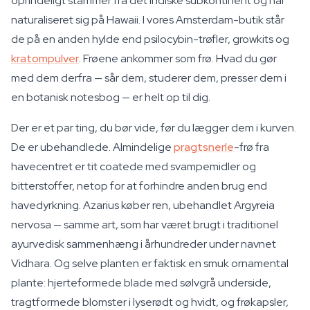
oprindeligt stammer fra det indiske subkontinent og har
naturaliseret sig på Hawaii. I vores Amsterdam-butik står
de på en anden hylde end psilocybin-trøfler, growkits og
kratompulver
. Frøene ankommer som frø. Hvad du gør
med dem derfra — sår dem, studerer dem, presser dem i
en botanisk notesbog — er helt op til dig.
Der er et par ting, du bør vide, før du lægger dem i kurven.
De er ubehandlede. Almindelige
pragtsnerle
-frø fra
havecentret er tit coatede med svampemidler og
bitterstoffer, netop for at forhindre anden brug end
havedyrkning. Azarius køber ren, ubehandlet
Argyreia
nervosa
— samme art, som har været brugt i traditionel
ayurvedisk sammenhæng i århundreder under navnet
Vidhara
. Og selve planten er faktisk en smuk ornamental
plante: hjerteformede blade med sølvgrå underside,
tragtformede blomster i lyserødt og hvidt, og frøkapsler,