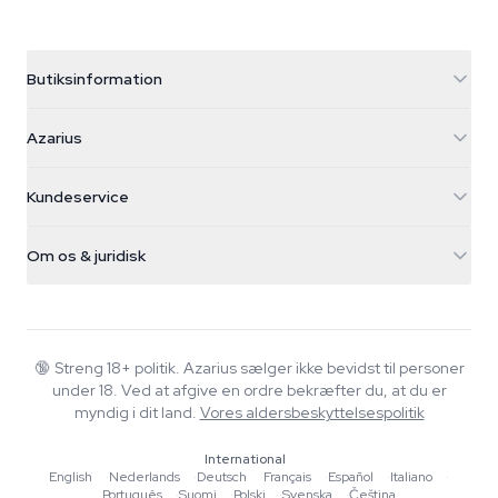
Butiksinformation
Azarius
Azarius
Galvaniweg 11
5482 TN Schijndel
Cannabisfrø
Kundeservice
Nederland
Tryllesvampe
Forsendelsesinfo
support@azarius.com
Smokeshop
Om os & juridisk
+31(0)204897914
Returpolitik
Smartshop
Om Azarius
Kvalitetsgaranti
Herbshop
Wiki
Kontakt os
Growshop
Blog
🔞
Streng 18+ politik. Azarius sælger ikke bevidst til personer
FAQ
under 18. Ved at afgive en ordre bekræfter du, at du er
Skribenter
Privatlivspolitik
myndig i dit land.
Vores aldersbeskyttelsespolitik
Redaktionelle standarder
International
Værktøjer & Beregnere
English
·
Nederlands
·
Deutsch
·
Français
·
Español
·
Italiano
·
Português
·
Suomi
·
Polski
·
Svenska
·
Čeština