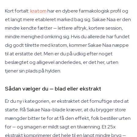
Kort fortalt:
kratom
har en dybere farmakologisk profil og
et langt mere etableret marked bag sig. Sakae Naa er den
mindre kendte fætter — lettere aftryk, kortere session,
mindre menighed omkring sig. Hvis du allerede har fundet
dig godt tilrette med kratom, kommer Sakae Naa næppe
til at erstatte det. Men er du på udkig efter noget
beslægtet og alligevel anderledes, er det her, urten
tjener sin plads på hylden.
Sådan vælger du — blad eller ekstrakt
Er du ny i kategorien, er ekstraktet det fornuftige sted at
starte. Rå Sakae Naa-blade kræver, at du brygger store
mængder bitter te for at få den effekt, folk bestiller urten
for — og smagen er mildt sagt en tilvænning. Et 25x
ekstrakt komprimerer det hele til en langt mindre bryg —