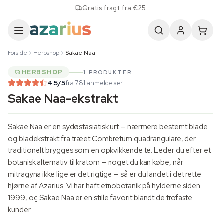
Skip to content
Gratis fragt fra €25
Forside
Herbshop
Sakae Naa
HERBSHOP
1 PRODUKTER
4.5
/5
fra 781 anmeldelser
Sakae Naa-ekstrakt
Sakae Naa er en sydøstasiatisk urt — nærmere bestemt blade
og bladekstrakt fra træet
Combretum quadrangulare
, der
traditionelt brygges som en opkvikkende te. Leder du efter et
botanisk alternativ til kratom — noget du kan købe, når
mitragyna ikke lige er det rigtige — så er du landet i det rette
hjørne af Azarius. Vi har haft etnobotanik på hylderne siden
1999, og Sakae Naa er en stille favorit blandt de trofaste
kunder.