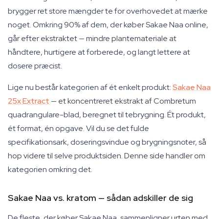
brygger ret store mængder te for overhovedet at mærke
noget. Omkring 90% af dem, der køber Sakae Naa online,
går efter ekstraktet — mindre plantemateriale at
håndtere, hurtigere at forberede, og langt lettere at
dosere præcist.
Lige nu består kategorien af ét enkelt produkt:
Sakae Naa
25x Extract
— et koncentreret ekstrakt af Combretum
quadrangulare-blad, beregnet til tebrygning. Ét produkt,
ét format, én opgave. Vil du se det fulde
specifikationsark, doseringsvindue og brygningsnoter, så
hop videre til selve produktsiden. Denne side handler om
kategorien omkring det.
Sakae Naa vs. kratom — sådan adskiller de sig
De fleste, der køber Sakae Naa, sammenligner urten med