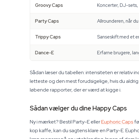
Groovy Caps
Koncerter, DJ-sets,
Party Caps
Allrounderen, når du
Trippy Caps
Sanseskift med et e
Dance-E
Erfarne brugere, la
Sådan læser du tabellen: intensiteten er relativ i
letteste og den mest forudsigelige, hvis du aldr
løbende rapporter, der er værd at kigge i.
Sådan vælger du dine Happy Caps
Ny i mærket? Bestil Party-E eller
Euphoric Caps
fø
kop kaffe, kan du sagtens klare en Party-E. Eupho