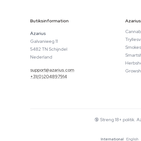
Butiksinformation
Azarius
Cannabi
Azarius
Trylle
Galvaniweg 11
Smokes
5482 TN Schijndel
Smarts
Nederland
Herbsh
support@azarius.com
Growsh
+31(0)204897914
🔞
Streng 18+ politik. 
International
English