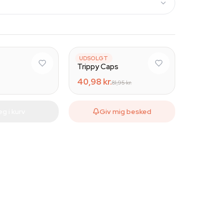
AZARIUS
UDSOLGT
Trippy Caps
40,98 kr.
81,95 kr.
g i kurv
Giv mig besked