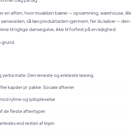
kommer bag på dig.
en aften, hvor musikken bærer — opvarmning, warehouse, lille kl
på sansesiden, så læs produktsiden igennem, før du køber — den 
mme til rigtige dansegulve, ikke til forfest på en lejlighed.
n grund.
 yerba mate. Den reneste og enkleste løsning.
re kapsler pr. pakke. Sociale aftener.
 mod rytme og lydoplevelse.
f de fleste aftentyper.
rledes end resten af linjen.