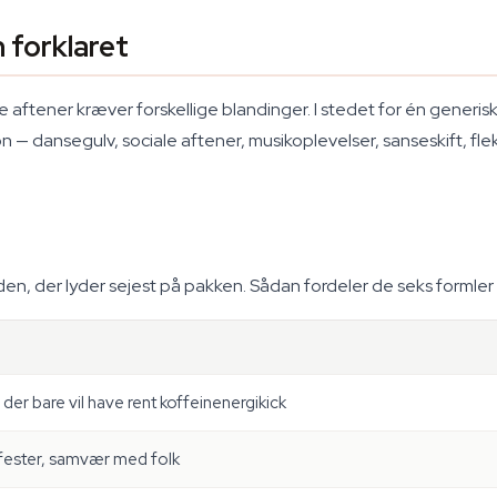
 forklaret
 aftener kræver forskellige blandinger. I stedet for én generisk
— dansegulv, sociale aftener, musikoplevelser, sanseskift, fleksi
den, der lyder sejest på pakken. Sådan fordeler de seks formler 
er bare vil have rent koffeinenergikick
sfester, samvær med folk