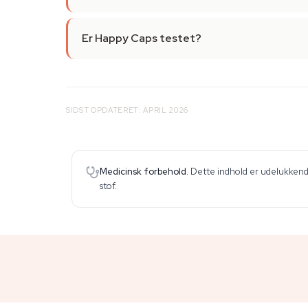
Er Happy Caps testet?
SIDST OPDATERET: APRIL 2026
Medicinsk forbehold.
Dette indhold er udelukkende
stof.