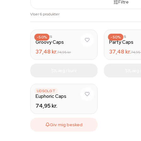
Filtre
Viser 6 produkter
AZARIUS
-50%
AZARIUS
-50%
Groovy Caps
Party Caps
37,48 kr.
37,48 kr.
74,95 kr.
74,95 
Læg i kurv
Læg i
AZARIUS
UDSOLGT
Euphoric Caps
74,95 kr.
Giv mig besked