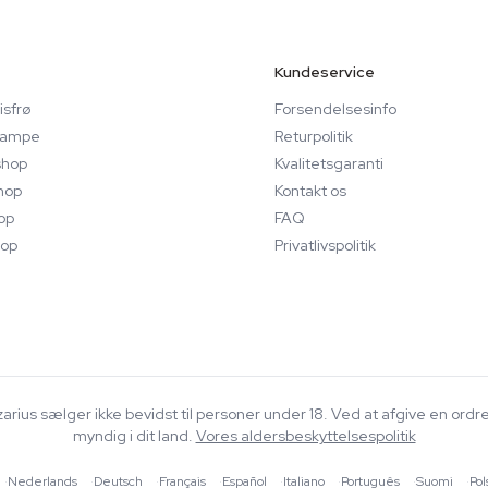
Kundeservice
sfrø
Forsendelsesinfo
svampe
Returpolitik
hop
Kvalitetsgaranti
hop
Kontakt os
op
FAQ
op
Privatlivspolitik
Azarius sælger ikke bevidst til personer under 18. Ved at afgive en ordr
myndig i dit land.
Vores aldersbeskyttelsespolitik
·
Nederlands
·
Deutsch
·
Français
·
Español
·
Italiano
·
Português
·
Suomi
·
Pol