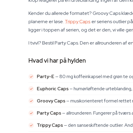
krop reagerer på en urteblanding. Ingen af dem 
Kender du allerede formatet? Groovy Caps klæder 
planerne er løse.
Trippy Caps
er seriens outlier 
ligger i toppen af serien, og det er den, vi ville ge
I tvivl? Bestil Party Caps. Den er allrounderen af e
Hvad vi har på hylden
Party-E
— 80 mg koffeinkapsel med grøn te og
Euphoric Caps
— humørløftende urteblanding, fi
Groovy Caps
— musikorienteret formel rettet
Party Caps
— allrounderen. Fungerer på tværs a
Trippy Caps
— den sanseskiftende outlier. Ande