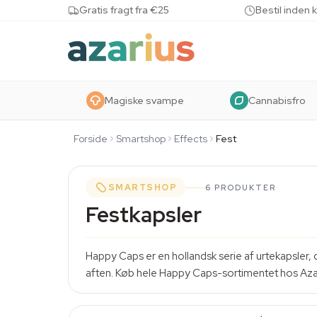
Skip to content
Gratis fragt fra €25
Bestil inden 
Magiske svampe
Cannabisfro
Forside
Smartshop
Effects
Fest
SMARTSHOP
6 PRODUKTER
Festkapsler
Happy Caps er en hollandsk serie af urtekapsler, 
aften. Køb hele Happy Caps-sortimentet hos Azar