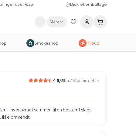
tillinger over €25
Diskret emballage
Mere
hop
Smokeshop
Tilbud
4.5
/5
fra 781 anmeldelser
mler — hver skruet sammen til en bestemt slags
, ikke omvendt.