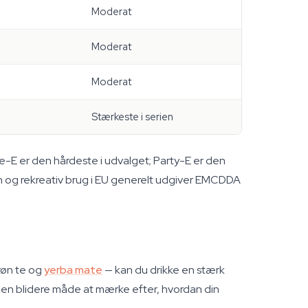
Moderat
Moderat
Moderat
Stærkeste i serien
nce-E er den hårdeste i udvalget; Party-E er den
on og rekreativ brug i EU generelt udgiver EMCDDA
røn te og
yerba mate
— kan du drikke en stærk
r en blidere måde at mærke efter, hvordan din