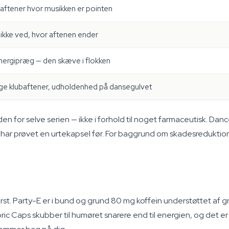
 aftener hvor musikken er pointen
 ikke ved, hvor aftenen ender
nergipræg — den skæve i flokken
nge klubaftener, udholdenhed på dansegulvet
nden for selve serien — ikke i forhold til noget farmaceutisk. Da
ig har prøvet en urtekapsel før. For baggrund om skadesredukti
rst. Party-E er i bund og grund 80 mg koffein understøttet af g
ric Caps skubber til humøret snarere end til energien, og det e