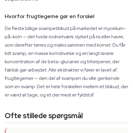
Hvorfor frugtlegeme gør en forskel
De fleste billige svampetilskud på markedet er mycelium-
på-korn — det hvide rodnetværk dyrket på ris eller havre,
som derefter tørres og males sammen med kornet. Du får
lidt svamp, en masse kornstivelse og en langt lavere
koncentration af de beta-glucaner og triterpener, der
faktisk gør arbejdet. Alle ekstrakter vi fører er lavet af
frugtlegemer — den del af svampen du ville genkende
som en svamp. Det er hele forskellen mellem et tilskud, der
er værd at tage, og et der mest er fyldstof.
Ofte stillede spørgsmål