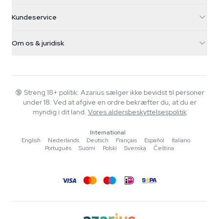
5482 TN Schijndel
Cannabisfrø
Kundeservice
Nederland
Tryllesvampe
Forsendelsesinfo
support@azarius.com
Smokeshop
Om os & juridisk
+31(0)204897914
Returpolitik
Smartshop
Om Azarius
Kvalitetsgaranti
Herbshop
Wiki
Kontakt os
Growshop
Blog
🔞
Streng 18+ politik. Azarius sælger ikke bevidst til personer
FAQ
under 18. Ved at afgive en ordre bekræfter du, at du er
Musik
Privatlivspolitik
myndig i dit land.
Vores aldersbeskyttelsespolitik
Skribenter
International
Redaktionelle standarder
English
·
Nederlands
·
Deutsch
·
Français
·
Español
·
Italiano
·
Português
·
Suomi
·
Polski
·
Svenska
·
Čeština
Værktøjer & Beregnere
Tilbud
Sitemap