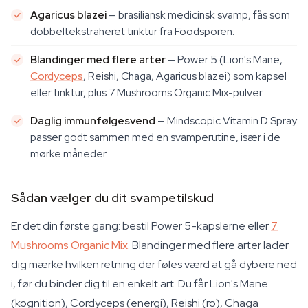
Agaricus blazei
— brasiliansk medicinsk svamp, fås som
dobbeltekstraheret tinktur fra Foodsporen.
Blandinger med flere arter
— Power 5 (Lion's Mane,
Cordyceps
, Reishi, Chaga, Agaricus blazei) som kapsel
eller tinktur, plus 7 Mushrooms Organic Mix-pulver.
Daglig immunfølgesvend
— Mindscopic Vitamin D Spray
passer godt sammen med en svamperutine, især i de
mørke måneder.
Sådan vælger du dit svampetilskud
Er det din første gang: bestil Power 5-kapslerne eller
7
Mushrooms Organic Mix
. Blandinger med flere arter lader
dig mærke hvilken retning der føles værd at gå dybere ned
i, før du binder dig til en enkelt art. Du får Lion's Mane
(kognition), Cordyceps (energi), Reishi (ro), Chaga