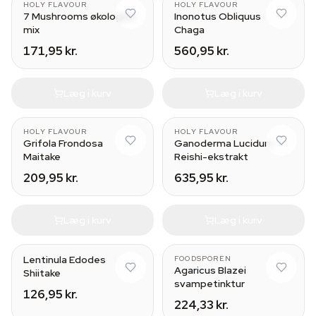
HOLY FLAVOUR
HOLY FLAVOUR
7 Mushrooms økologisk
Inonotus Obliquus
mix
Chaga
171,95 kr.
560,95 kr.
Læg i kurv
Læg i kurv
HOLY FLAVOUR
HOLY FLAVOUR
Grifola Frondosa
Ganoderma Lucidum
Maitake
Reishi-ekstrakt
209,95 kr.
635,95 kr.
Læg i kurv
Læg i kurv
30 ml
Lentinula Edodes
FOODSPOREN
Agaricus Blazei
Shiitake
svampetinktur
126,95 kr.
224,33 kr.