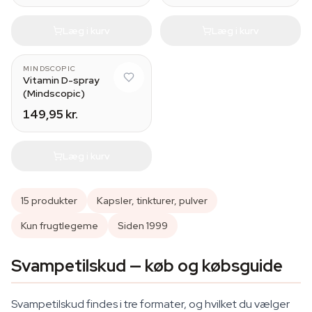
Læg i kurv
Læg i kurv
MINDSCOPIC
Vitamin D-spray
(Mindscopic)
149,95 kr.
Læg i kurv
15 produkter
Kapsler, tinkturer, pulver
Kun frugtlegeme
Siden 1999
Svampetilskud — køb og købsguide
Svampetilskud findes i tre formater, og hvilket du vælger