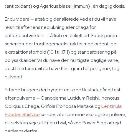
(antioxidant) og Agaricus blazei (immun) i én daglig dosis.
Er du videre — altså dig der allerede ved at du vil have
reishi til aftenens nedlukning eller chaga for
antioxidantvinklen — så køb en enkelt art. Foodsporen-
serien bruger frugtlegemeekstrakter med ordentlige
ekstraktionsforhold (10:1 til 17:1) og standardisering på
polysakkarider. Vil du have den hurtigste daglige vane,
bestil tinkturen; vil du have flest gram for pengene, tag
pulveret.
Erfarne brugere der bygger en specifik stack går oftest
efter pulverne — Ganoderma Lucidum Reishi, Inonotus
Obliquus Chaga, Grifola Frondosa Maitake og
Lentinula
Edodes Shiitake
sendes alle som rene økologiske pulvere,
du selv kan veje af. Er du i tvivl, så køb Power 5 og arbejd
baglæns derfra.