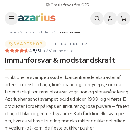
Skip to content
Gratis fragt fra €25
Forside
Smartshop
Effects
Immunforsvar
SMARTSHOP
11 PRODUKTER
4.5
/5
fra 781 anmeldelser
Immunforsvar & modstandskraft
Funktionelle svampetilskud er koncentrerede ekstrakter af
arter som reishi, chaga,
lion's mane
og cordyceps, som du
tager dagligt for immunforsvar, kognition og stresshåndtering.
Azarius har sendt svampetilskud ud siden 1999, og vi fører 15
produkter fordelt på kapsler, tinkturer og løse pulvere — fra ren
chaga til blandinger med syv arter. Køb
funktionelle svampe
her, hvis du vil have frugtlegemeekstrakter og ikke det billige
mycelium-på-korn, de fleste butikker pusher.