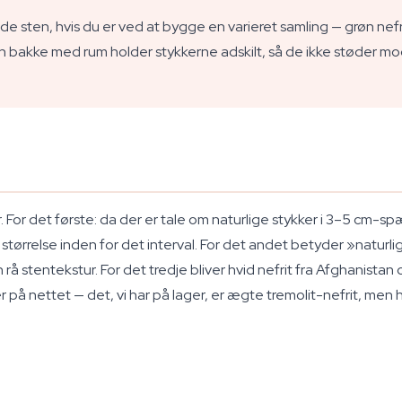
e sten, hvis du er ved at bygge en varieret samling — grøn nefr
ller en bakke med rum holder stykkerne adskilt, så de ikke støder
er. For det første: da der er tale om naturlige stykker i 3–5 cm-
ørrelse inden for det interval. For det andet betyder »naturlig f
 rå stentekstur. For det tredje bliver hvid nefrit fra Afghanistan
r på nettet — det, vi har på lager, er ægte tremolit-nefrit, men