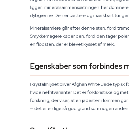
ligger i mineralsammensætningen: her dominerer t
dybgrønne. Den er tættere og mærkbart tungere i 
Mineralsamlere går efter denne sten, fordi tremoli
Smykkemagere køber den, fordi den tager polerin
en flodsten, der er blevet kysset af mælk.
Egenskaber som forbindes 
I krystalmiljøet bliver Afghan White Jade typisk 
hvide nefritvarianter. Det er folkloristiske og me
forskning, der viser, at en jadesten i lommen gør
— det er en lige så god grund som nogen anden