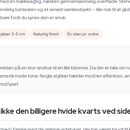
en med en mælkeagtig, næsten gennemskinnelig overflade. Sten
elig tumlesten og et seriøst samlerobjekt — lille nok til at glid
 bare fordi du synes den er smuk.
ykker 3–5 cm
Naturlig finish
Én sten pr. ordre
relsen på en stor vindrue til en lille blomme. Da der er tale om n
remede hvide tone. Nogle stykker hælder mod ren elfenben, andr
od lyset.
ikke den billigere hvide kvarts ved sid
med i familie med de grønne jadetyper, der har været brugt til ki