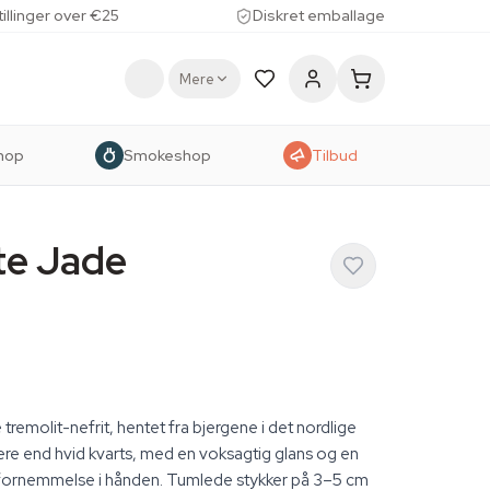
tillinger over €25
Diskret emballage
Mere
hop
Smokeshop
Tilbud
te Jade
remolit-nefrit, hentet fra bjergene i det nordlige
re end hvid kvarts, med en voksagtig glans og en
fornemmelse i hånden. Tumlede stykker på 3–5 cm