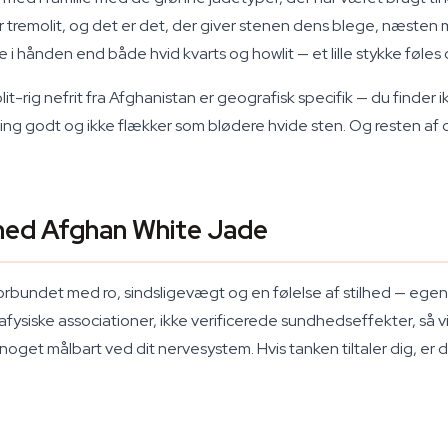
remolit, og det er det, der giver stenen dens blege, næsten me
hånden end både hvid kvarts og howlit — et lille stykke føles o
t-rig nefrit fra Afghanistan er geografisk specifik — du finder ik
g godt og ikke flækker som blødere hvide sten. Og resten af os 
med Afghan White Jade
forbundet med ro, sindsligevægt og en følelse af stilhed — egens
tafysiske associationer, ikke verificerede sundhedseffekter, så vi
 noget målbart ved dit nervesystem. Hvis tanken tiltaler dig, er 
.