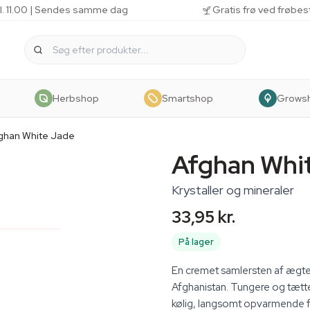
kl. 11.00 | Sendes samme dag
Gratis frø ved frøbes
Herbshop
Smartshop
Grows
ghan White Jade
Afghan Whi
Krystaller og mineraler
33,95 kr.
På lager
En cremet samlersten af ægte t
Afghanistan. Tungere og tætte
kølig, langsomt opvarmende 