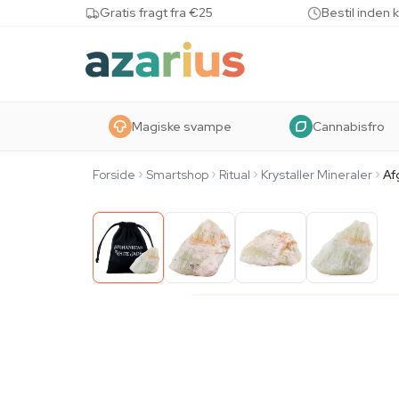
Skip to content
Gratis fragt fra €25
Bestil inden 
Magiske svampe
Cannabisfro
Forside
Smartshop
Ritual
Krystaller Mineraler
Af