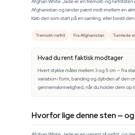
Afghan White Jade er en tremolit-rig nefritst
Afghanistan og lander pænt midt imellem en almind
Køb den som start på en samling, eller bestil den
Tremolit-nefrit
Fra Afghanistan
Tumlede st
Hvad du rent faktisk modtager
Hvert stykke måler mellem 3 og 5 cm — fra stør
variation i form, banding og dybden af den c
gennemskinnelighed, når du holder dem op m
Hvorfor lige denne sten — og 
Afghan White Jade er en variant af nefrit, og der