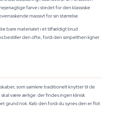
jeriagtige farve i stedet for den klassiske
verraskende massivt for sin størrelse.
ke bare materialet i et tilfældigt brud.
bestiller den ofte, fordi den simpelthen ligner
kaber, som samlere traditionelt knytter til de
 skal være ærlige: der findes ingen klinisk
det grund nok. Køb den fordi du synes den er flot