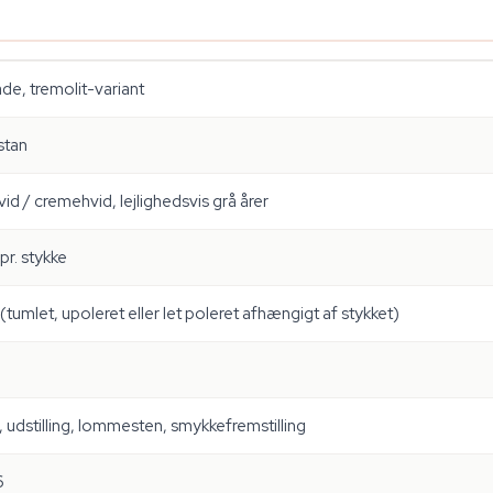
ade, tremolit-variant
stan
d / cremehvid, lejlighedsvis grå årer
pr. stykke
 (tumlet, upoleret eller let poleret afhængigt af stykket)
 udstilling, lommesten, smykkefremstilling
6