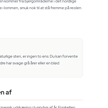
en kommer fra bjergområderne i det nordlige
e i lommen, smuk nok til at stå fremme på reolen.
aturlige sten, er ingen to ens. Du kan forvente
e har svage grå årer eller en blød
en af
nesisk udskæring i tusindvis af år. Forskellen