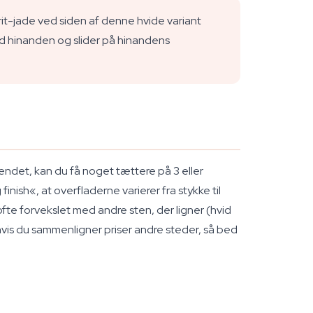
it-jade ved siden af denne hvide variant
 mod hinanden og slider på hinandens
spændet, kan du få noget tættere på 3 eller
inish«, at overfladerne varierer fra stykke til
 ofte forvekslet med andre sten, der ligner (hvid
 hvis du sammenligner priser andre steder, så bed