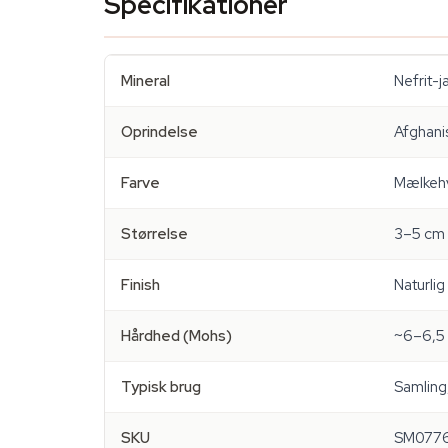
Specifikationer
Mineral
Nefrit-j
Oprindelse
Afghani
Farve
Mælkehvi
Størrelse
3–5 cm 
Finish
Naturlig
Hårdhed (Mohs)
~6–6,5
Typisk brug
Samling,
SKU
SM077