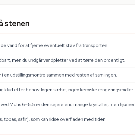
å stenen
de vand for at fjerne eventuelt støv fra transporten.
dbart, men du undgår vandpletter ved at tørre den ordentligt.
 i en udstillingsmontre sammen med resten af samlingen.
gtig klud efter behov. Ingen sæbe, ingen kemiske rengøringsmidler.
 ved Mohs 6–6,5 er den sejere end mange krystaller, men hjørner 
s, topas, safir), som kan ridse overfladen med tiden.