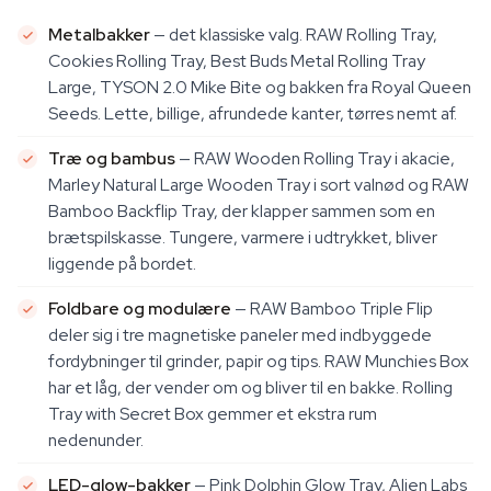
Metalbakker
— det klassiske valg. RAW Rolling Tray,
Cookies Rolling Tray, Best Buds Metal Rolling Tray
Large, TYSON 2.0 Mike Bite og bakken fra Royal Queen
Seeds. Lette, billige, afrundede kanter, tørres nemt af.
Træ og bambus
— RAW Wooden Rolling Tray i akacie,
Marley Natural Large Wooden Tray i sort valnød og RAW
Bamboo Backflip Tray, der klapper sammen som en
brætspilskasse. Tungere, varmere i udtrykket, bliver
liggende på bordet.
Foldbare og modulære
— RAW Bamboo Triple Flip
deler sig i tre magnetiske paneler med indbyggede
fordybninger til grinder, papir og tips. RAW Munchies Box
har et låg, der vender om og bliver til en bakke. Rolling
Tray with Secret Box gemmer et ekstra rum
nedenunder.
LED-glow-bakker
— Pink Dolphin Glow Tray, Alien Labs