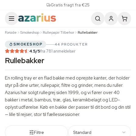
Skip to content
Gratis fragt fra €25
Forside
Smokeshop
Rullepapir Tilbehor
Rullebakker
SMOKESHOP
44 PRODUKTER
4.5
/5
fra 781 anmeldelser
Rullebakker
En rolling tray er en flad bakke med oprejste kanter, der holder
styr på dine urter,
rullepapir
, filtre og grinder, mens du ruller.
Azarius har solgt rullegrej siden 1999, og vi fører over 40
bakker i metal, bambus, træ, glas, keramikbelagt og LED-
oplyst udførelse. Køb en bakke der passer til dit bord og din stil
— lille til rejser, stor til fællessessioner.
Filtre
Standard