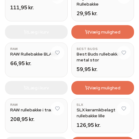
Rullebakke
111,95 kr.
29,95 kr.
Læg i kurv
Vælg mulighed
RAW
BEST BUDS
RAW Rullebakke BLACK
Best Buds rullebakke i
metal stor
66,95 kr.
59,95 kr.
Læg i kurv
Vælg mulighed
RAW
SLX
RAW rullebakke i træ
SLX keramikbelagt
rullebakke lille
208,95 kr.
126,95 kr.