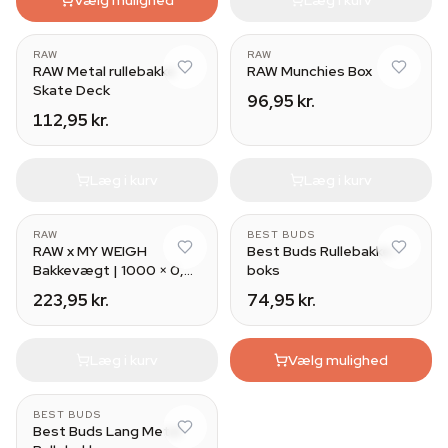
RAW
RAW
RAW Metal rullebakke
RAW Munchies Box
Skate Deck
96,95 kr.
112,95 kr.
Læg i kurv
Læg i kurv
RAW
BEST BUDS
RAW x MY WEIGH
Best Buds Rullebakke-
Bakkevægt | 1000 × 0,01
boks
g
223,95 kr.
74,95 kr.
Læg i kurv
Vælg mulighed
BEST BUDS
Best Buds Lang Metal