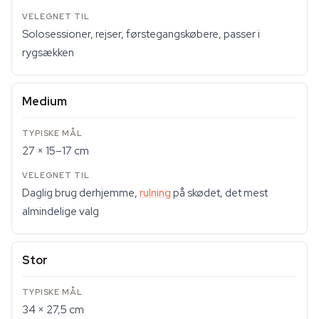
Solosessioner, rejser, førstegangskøbere, passer i
rygsækken
Medium
27 × 15–17 cm
Daglig brug derhjemme,
rulning
på skødet, det mest
almindelige valg
Stor
34 × 27,5 cm