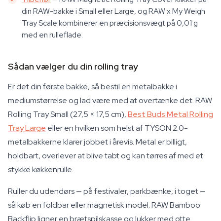
din RAW-bakke i Small eller Large, og RAW x My Weigh
Tray Scale kombinerer en præcisionsvægt på 0,01 g
med en rulleflade.
Sådan vælger du din rolling tray
Er det din første bakke, så bestil en metalbakke i
mediumstørrelse og lad være med at overtænke det. RAW
Rolling Tray Small (27,5 × 17,5 cm),
Best Buds Metal Rolling
Tray Large
eller en hvilken som helst af TYSON 2.0-
metalbakkerne klarer jobbet i årevis. Metal er billigt,
holdbart, overlever at blive tabt og kan tørres af med et
stykke køkkenrulle.
Ruller du udendørs — på festivaler, parkbænke, i toget —
så køb en foldbar eller magnetisk model. RAW Bamboo
Backflip ligner en brætspilskasse og lukker med otte