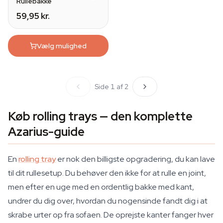
Rullebakke
59,95 kr.
Vælg mulighed
Side 1 af 2
Køb rolling trays — den komplette
Azarius-guide
En
rolling tray
er nok den billigste opgradering, du kan lave
til dit rullesetup. Du behøver den ikke for at rulle en joint,
men efter en uge med en ordentlig bakke med kant,
undrer du dig over, hvordan du nogensinde fandt dig i at
skrabe urter op fra sofaen. De oprejste kanter fanger hver