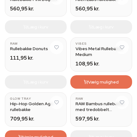
560,95 kr.
560,95 kr.
Læg i kurv
Læg i kurv
RAW
VIBES
Rullebakke Donuts
Vibes Metal Rullebakke
Medium
111,95 kr.
108,95 kr.
Læg i kurv
Vælg mulighed
GLOW TRAY
RAW
Hip-Hop Golden Age
RAW Bambus rullebakke
rullebakke
med tredobbelt
foldning
709,95 kr.
597,95 kr.
Vælg mulighed
Læg i kurv