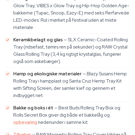
Glow Tray, VIBES x Glow Tray og Hip-Hop Golden Age-
bakkerne (Tupac, Snoop, Eazy-E) med seks flerfarvede
LED-modes. Rul i mørket på festival uden at miste
materiale.
Keramikbelagt og glas
— SLX Ceramic-Coated Rolling
Tray (ridsefast, tørres ren på sekunder) og RAW Crystal
Glass Rolling Tray (3,4 kg rigtigt krystalglas, fungerer
også som askebæger).
Hamp og økologiske materialer
— Blazy Susans Hemp
Rolling Tray i hampplast og Santa Cruz Hemp Tray Kit
with Sifting Screen, der samler kief op gennem et
indbygget net.
Bakke og boks i ét
— Best Buds Rolling Tray Box og
Rolls Secret Box giver dig både et bakkelåg og
opbevaring
nedenunder i samme kit.
Tilbehør
— RAW Magnetic Rolling Tray Cover klikker på