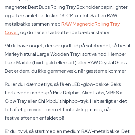
magneter. Best Buds Rolling Tray Box holder papir, lighter
og urter samlet i et lukket 18 × 14 cm-kit. Sæt en RAW-
metalbakke sammen med
RAW Magnetic Rolling Tray
Cover
, og du har en tætsluttende bærbar station.
Vil du have noget, der ser godt ud på sofabordet, så bestil
Marley Natural Large Wooden Tray i sort valnød, Hemper
Luxe Marble (hvid-guld eller sort) eller RAW Crystal Glass.
Det er dem, du ikke gemmer væk, når gæsterne kommer.
Ruller du i dæmpet lys, så få en LED-glow-bakke. Seks
flerfarvede modes på Pink Dolphin, Alien Labs, VIBES x
Glow Tray eller Chi Modu's hiphop-tryk. Helt ærligt er det
lidt af et gimmick — men et fantastisk gimmick, når
festivalaftenen er faldet på.
Er du i tvivl, så start med en medium RAW-metalbakke. Det