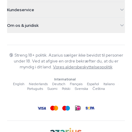
5482 TN Schijndel
Cannabisfrø
Kundeservice
Nederland
Tryllesvampe
Forsendelsesinfo
support@azarius.com
Smokeshop
Om os & juridisk
+31(0)204897914
Returpolitik
Smartshop
Om Azarius
Kvalitetsgaranti
Herbshop
Wiki
Kontakt os
Growshop
Blog
🔞
Streng 18+ politik. Azarius sælger ikke bevidst til personer
FAQ
under 18. Ved at afgive en ordre bekræfter du, at du er
Musik
Privatlivspolitik
myndig i dit land.
Vores aldersbeskyttelsespolitik
Skribenter
International
Redaktionelle standarder
English
·
Nederlands
·
Deutsch
·
Français
·
Español
·
Italiano
·
Português
·
Suomi
·
Polski
·
Svenska
·
Čeština
Værktøjer & Beregnere
Tilbud
Sitemap