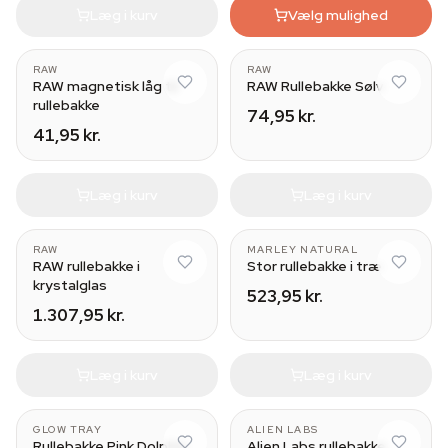
Læg i kurv
Vælg mulighed
Small (27.5 x 17.5cm)
Small (27.5 x 17.5cm)
RAW
RAW
RAW magnetisk låg til
RAW Rullebakke Sølv
rullebakke
74,95 kr.
41,95 kr.
Læg i kurv
Læg i kurv
RAW
MARLEY NATURAL
RAW rullebakke i
Stor rullebakke i træ
krystalglas
523,95 kr.
1.307,95 kr.
Læg i kurv
Læg i kurv
GLOW TRAY
ALIEN LABS
Rullebakke Pink Dolphin
Alien Labs rullebakke