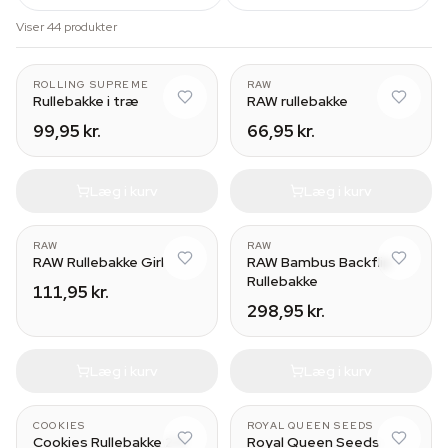
Viser 44 produkter
M (15,5x8,5x5 cm)
Small (27.5 x 17.5cm)
ROLLING SUPREME
RAW
Rullebakke i træ
RAW rullebakke
99,95 kr.
66,95 kr.
Læg i kurv
Læg i kurv
RAW
RAW
RAW Rullebakke Girl
RAW Bambus Backflip
Rullebakke
111,95 kr.
298,95 kr.
Læg i kurv
Læg i kurv
COOKIES
ROYAL QUEEN SEEDS
Cookies Rullebakke 2.0
Royal Queen Seeds