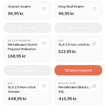
Granat-kværn
King Skull Kværn
96,95 kr.
96,95 kr.
Læg i kurv
Læg i kurv
DUTCH PASSION
SLX
Metalkværn Dutch
SLX 2.5 non-stick kværn
Passion Pollinator
523,95 kr.
168,95 kr.
Læg i kurv
Vælg mulighed
SLX
BLACK LEAF
SLX 2.5 Non-stick
Metalkværn Black Leaf
Grinder
XXL
448,95 kr.
410,95 kr.