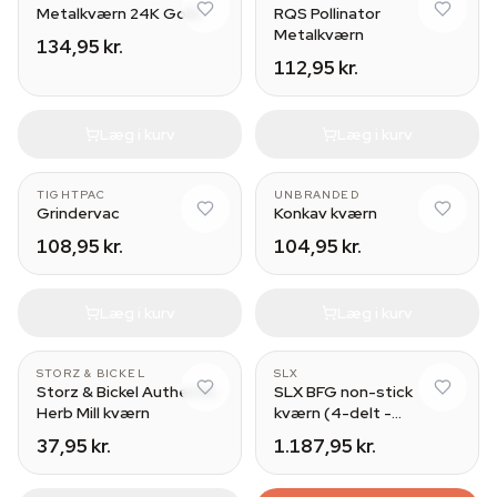
Metalkværn 24K Gold
RQS Pollinator
Metalkværn
134,95 kr.
112,95 kr.
Læg i kurv
Læg i kurv
TIGHTPAC
UNBRANDED
Grindervac
Konkav kværn
108,95 kr.
104,95 kr.
Læg i kurv
Læg i kurv
STORZ & BICKEL
SLX
Storz & Bickel Authentic
SLX BFG non-stick
Herb Mill kværn
kværn (4-delt -
Ø88mm)
37,95 kr.
1.187,95 kr.