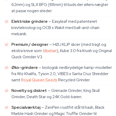
62mm) og SLX BFG (88mm) til buds der ellers nægter
at passe nogen steder.
Elektriske grindere
— Easyleaf med patenteret
knivteknologi og OCB x Wakit med ball-and-chain
mekanik.
Premium / designer
— HØJ KLIP slicer (med tragt og
ekstra knive som
tilbehør
), Kube 3.0 fra Krush og Original
Quick Grinder V3.
Øko-grindere
— biologisk nedbrydelige hamp-modeller
fra Wiz Khalifa, Tyson 2.0, VIBES x Santa Cruz Shredder
samt
Royal Queen Seeds
Recycled Grinder.
Novelty og diskret
— Grenade Grinder, King Skull
Grinder, Death Star og 24K Gold-baren.
Specialværktøj
— ZenPen i rustfrit stål til hash, Black
Marble Hash Grinder og Magic Truffle Grinder til