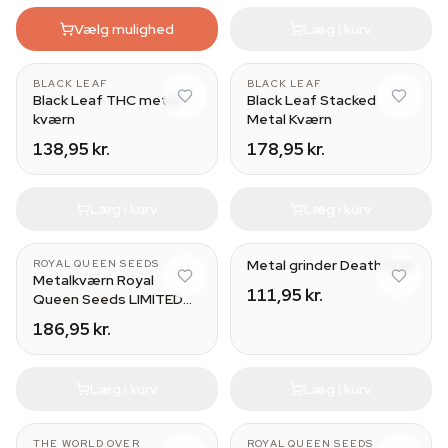
Vælg mulighed
Læg i kurv
BLACK LEAF
BLACK LEAF
Black Leaf THC metal-
Black Leaf Stacked
kværn
Metal Kværn
138,95 kr.
178,95 kr.
Læg i kurv
Læg i kurv
Metal grinder Death Star
ROYAL QUEEN SEEDS
Metalkværn Royal
111,95 kr.
Queen Seeds LIMITED
EDITION
186,95 kr.
Læg i kurv
Læg i kurv
THE WORLD OVER
ROYAL QUEEN SEEDS