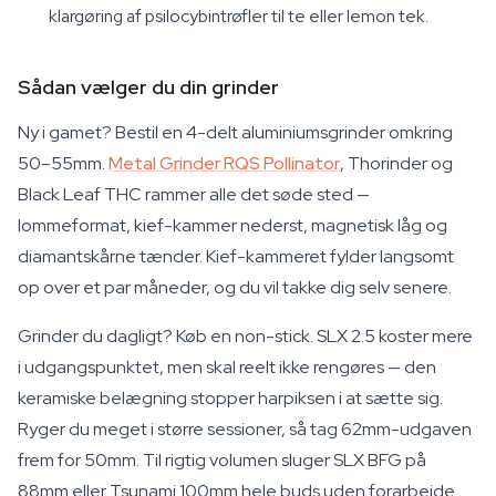
klargøring af psilocybintrøfler til te eller lemon tek.
Sådan vælger du din grinder
Ny i gamet? Bestil en 4-delt aluminiumsgrinder omkring
50–55mm.
Metal Grinder RQS Pollinator
, Thorinder og
Black Leaf THC rammer alle det søde sted —
lommeformat, kief-kammer nederst, magnetisk låg og
diamantskårne tænder. Kief-kammeret fylder langsomt
op over et par måneder, og du vil takke dig selv senere.
Grinder du dagligt? Køb en non-stick. SLX 2.5 koster mere
i udgangspunktet, men skal reelt ikke rengøres — den
keramiske belægning stopper harpiksen i at sætte sig.
Ryger du meget i større sessioner, så tag 62mm-udgaven
frem for 50mm. Til rigtig volumen sluger SLX BFG på
88mm eller Tsunami 100mm hele buds uden forarbejde.