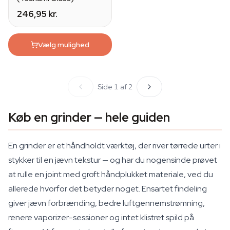
246,95 kr.
Vælg mulighed
Side 1 af 2
Køb en grinder — hele guiden
En grinder er et håndholdt værktøj, der river tørrede urter i
stykker til en jævn tekstur — og har du nogensinde prøvet
at rulle en joint med groft håndplukket materiale, ved du
allerede hvorfor det betyder noget. Ensartet findeling
giver jævn forbrænding, bedre luftgennemstrømning,
renere vaporizer-sessioner og intet klistret spild på