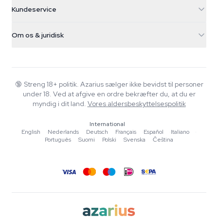
Cannabisfrø
Kundeservice
Nederland
Tryllesvampe
Forsendelsesinfo
support@azarius.com
Smokeshop
Om os & juridisk
+31(0)204897914
Returpolitik
Smartshop
Om Azarius
Kvalitetsgaranti
Herbshop
Wiki
Kontakt os
Growshop
Blog
🔞
Streng 18+ politik. Azarius sælger ikke bevidst til personer
FAQ
under 18. Ved at afgive en ordre bekræfter du, at du er
Skribenter
Privatlivspolitik
myndig i dit land.
Vores aldersbeskyttelsespolitik
Redaktionelle standarder
International
Værktøjer & Beregnere
English
·
Nederlands
·
Deutsch
·
Français
·
Español
·
Italiano
·
Português
·
Suomi
·
Polski
·
Svenska
·
Čeština
Tilbud
Sitemap