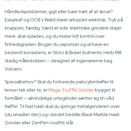
Håndledsproblemer, gigt eller bare træt af at skrue?
Easyleaf og OCB x Wakit klarer arbejdet elektrisk. Tryk på
knappen, færdig. Værd at vide: elektriske grindere støjer
mere, skal oplades, og du mister lidt kontrol over
finhedsgraden. Bruger du vaporizer og vil have en
bestemt konsistens, er Storz & Bickel Authentic Herb Mill
stadig målestokken — designet af ingeniørerne bag
Volcano.
Specialbehov? Skal du forberede psilocybintrøfler til
lemon tek eller te, er
Magic Truffle Grinder
bygget til
formålet — almindelige urtegrinder sætter sig til i våd
trøffel. Til fast hash skal du springe metalgrinderen over
(du smadrer den) og i stedet bestille Black Marble Hash
Grinder eller ZenPen i rustfrit stål.