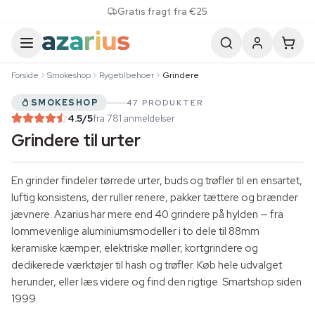
Skip to content
Gratis fragt fra €25
Forside
Smokeshop
Rygetilbehoer
Grindere
SMOKESHOP
47 PRODUKTER
4.5
/5
fra 781 anmeldelser
Grindere til urter
En grinder findeler tørrede urter, buds og trøfler til en ensartet,
luftig konsistens, der ruller renere, pakker tættere og brænder
jævnere. Azarius har mere end 40 grindere på hylden — fra
lommevenlige aluminiumsmodeller i to dele til 88mm
keramiske kæmper, elektriske møller, kortgrindere og
dedikerede værktøjer til hash og trøfler. Køb hele udvalget
herunder, eller læs videre og find den rigtige.
Smartshop
siden
1999.