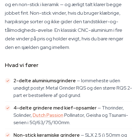
og en non-stick i keramik — og ærligt talt klarer begge
jobbet fint. Non-stick vinder, hvis du bruger klæbrige,
harpiksrige sorter og ikke gider den tandstikker-og-
tålmodigheds-øvelse. En klassisk CNC-aluminium i fire
dele vinder på pris og holder evigt, hvis du bare rengør
den en sjælden gang imellem.
Hvad vi fører
2-delte aluminiumsgrindere
— lommeheste uden
unødigt postyr. Metal Grinder RQS og den større RQS 2-
part er bestsellere af god grund.
4-delte grindere med kief-opsamler
— Thorinder,
Solinder,
Dutch Passion
Pollinator, Geisha og Tsunami-
serien i 50/63/75/100mm.
Non-stick keramiske grindere
— SLX 2.5 (i 50mm og