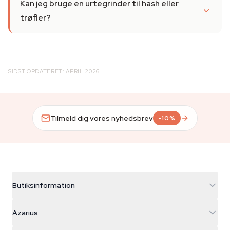
Kan jeg bruge en urtegrinder til hash eller
trøfler?
SIDST OPDATERET: APRIL 2026
Tilmeld dig vores nyhedsbrev
-10%
Butiksinformation
Azarius
Azarius
Galvaniweg 11
5482 TN Schijndel